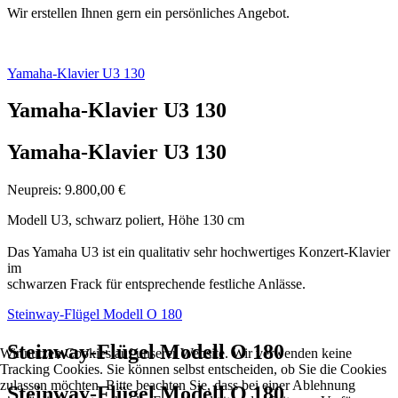
Wir erstellen Ihnen gern ein persönliches Angebot.
Yamaha-Klavier U3 130
Yamaha-Klavier U3 130
Yamaha-Klavier U3 130
Neupreis: 9.800,00 €
Modell U3, schwarz poliert, Höhe 130 cm
Das Yamaha U3 ist ein qualitativ sehr hochwertiges Konzert-Klavier
im
schwarzen Frack für entsprechende festliche Anlässe.
Steinway-Flügel Modell O 180
Steinway-Flügel Modell O 180
Wir nutzen Cookies auf unserer Website. Wir verwenden keine
Tracking Cookies. Sie können selbst entscheiden, ob Sie die Cookies
zulassen möchten. Bitte beachten Sie, dass bei einer Ablehnung
Steinway-Flügel Modell O 180