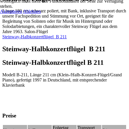
womöglich nicht mehr alle Funktionalitäten der Seite zur Verfügung
stehen.
Länge 180 cm, schwarz poliert, mit Bank, inklusive Transport durch
Akzeptieren
Ablehnen
unsere Fachspedition und Stimmung vor Ort, geeignet für die
Begleitung von Solisten oder für Musik im Hintergrund oder
Solodarbietungen, ein charaktervoller Steinway Flügel aus dem
Jahre 1963. Salon-Flügel
Steinway-Halbkonzertflügel B 211
Steinway-Halbkonzertflügel B 211
Steinway-Halbkonzertflügel B 211
Modell B-211, Länge 211 cm (Klein-/Halb-Konzert-Flügel/Grand
Piano), gefertigt 1997 in Deutschland, mit entsprechender
Klavierbank
Preise
Folgetag
Transport