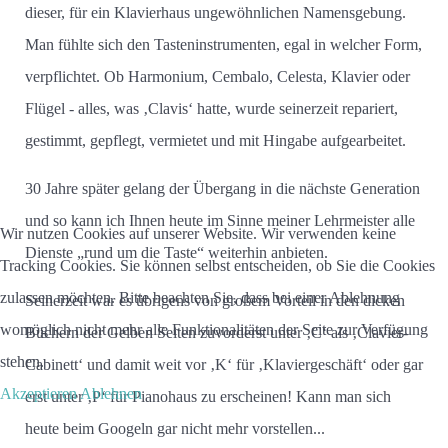
dieser, für ein Klavierhaus ungewöhnlichen Namensgebung.
Man fühlte sich den Tasteninstrumenten, egal in welcher Form,
verpflichtet. Ob Harmonium, Cembalo, Celesta, Klavier oder
Flügel - alles, was ‚Clavis‘ hatte, wurde seinerzeit repariert,
gestimmt, gepflegt, vermietet und mit Hingabe aufgearbeitet.
30 Jahre später gelang der Übergang in die nächste Generation
und so kann ich Ihnen heute im Sinne meiner Lehrmeister alle
Wir nutzen Cookies auf unserer Website. Wir verwenden keine
Dienste „rund um die Taste“ weiterhin anbieten.
Tracking Cookies. Sie können selbst entscheiden, ob Sie die Cookies
zulassen möchten. Bitte beachten Sie, dass bei einer Ablehnung
Seinerzeit war es übrigens von großem Vorteil in den dicken
womöglich nicht mehr alle Funktionalitäten der Seite zur Verfügung
Büchern der Gelben Seiten zuvorderst unter ‚C‘ als ‚Clavier-
stehen.
Cabinett‘ und damit weit vor ‚K‘ für ‚Klaviergeschäft‘ oder gar
Akzeptieren
Ablehnen
erst unter ‚P‘ für Pianohaus zu erscheinen! Kann man sich
heute beim Googeln gar nicht mehr vorstellen...